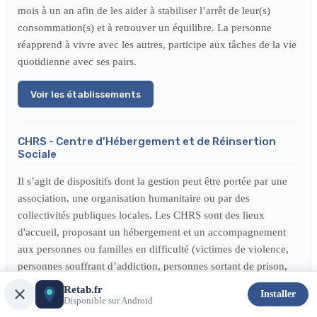
mois à un an afin de les aider à stabiliser l’arrêt de leur(s)
consommation(s) et à retrouver un équilibre. La personne
réapprend à vivre avec les autres, participe aux tâches de la vie
quotidienne avec ses pairs.
Voir les établissements
CHRS - Centre d'Hébergement et de Réinsertion
Sociale
Il s’agit de dispositifs dont la gestion peut être portée par une
association, une organisation humanitaire ou par des
collectivités publiques locales. Les CHRS sont des lieux
d'accueil, proposant un hébergement et un accompagnement
aux personnes ou familles en difficulté (victimes de violence,
personnes souffrant d’addiction, personnes sortant de prison,
etc.). L’objectif est l'insertion sociale. Certains dispositifs
Retab.fr
Installer
peuvent être spécialisés pour un type de public. La durée de
Disponible sur Android
l’hébergement proposé est temporaire (6 mois renouvelable).