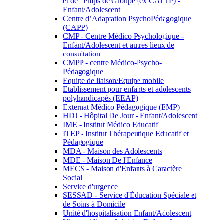
et de Temps de Groupe (ex CATTP) -
Enfant/Adolescent
Centre d’Adaptation PsychoPédagogique
(CAPP)
CMP - Centre Médico Psychologique -
Enfant/Adolescent et autres lieux de
consultation
CMPP - centre Médico-Psycho-
Pédagogique
Equipe de liaison/Equipe mobile
Etablissement pour enfants et adolescents
polyhandicapés (EEAP)
Externat Médico Pédagogique (EMP)
HDJ - Hôpital De Jour - Enfant/Adolescent
IME - Institut Médico Educatif
ITEP - Institut Thérapeutique Educatif et
Pédagogique
MDA - Maison des Adolescents
MDE - Maison De l'Enfance
MECS - Maison d'Enfants à Caractère
Social
Service d'urgence
SESSAD - Service d'Éducation Spéciale et
de Soins à Domicile
Unité d'hospitalisation Enfant/Adolescent