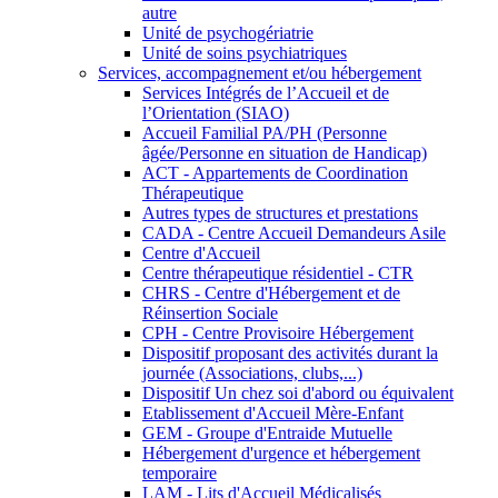
autre
Unité de psychogériatrie
Unité de soins psychiatriques
Services, accompagnement et/ou hébergement
Services Intégrés de l’Accueil et de
l’Orientation (SIAO)
Accueil Familial PA/PH (Personne
âgée/Personne en situation de Handicap)
ACT - Appartements de Coordination
Thérapeutique
Autres types de structures et prestations
CADA - Centre Accueil Demandeurs Asile
Centre d'Accueil
Centre thérapeutique résidentiel - CTR
CHRS - Centre d'Hébergement et de
Réinsertion Sociale
CPH - Centre Provisoire Hébergement
Dispositif proposant des activités durant la
journée (Associations, clubs,...)
Dispositif Un chez soi d'abord ou équivalent
Etablissement d'Accueil Mère-Enfant
GEM - Groupe d'Entraide Mutuelle
Hébergement d'urgence et hébergement
temporaire
LAM - Lits d'Accueil Médicalisés