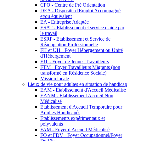
CPO - Centre de Pré Orientation
DEA - Dispositif d'Emploi Accompagné
et/ou équivalent
EA - Entreprise Adaptée
ESAT - Etablissement et service d'aide par
le travail
ESRP - Etablissement et Service de
Réadaptation Professionnelle
FH et UH - Foyer Hébergement ou Unité
d'Hébergement
FJT - Foyer de Jeunes Travailleurs
FTM - Foyer Travailleurs Migrants (non
transformé en Résidence Sociale)
Mission locale
Lieux de vie pour adultes en situation de handicap
EAM - Etablissement d'Accueil Médicalisé
EANM - Etablissement Accueil Non
Médicalisé
Etablissement d'Accueil Temporaire pour
Adultes Handicapés
Etablissements expérimentaux et
polyvalents
FAM - Foyer d'Accueil Médicalisé
FO et FDV - Foyer Occupationnel/Foyer
De Vie