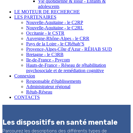
Vie quotidienne & loisir - Enfants &
adolescents
LE MOTEUR DE RECHERCHE
LES PARTENAIRES
Nouvelle-Aquitaine - le C2RP
Nouvelle-Aquitaine - le C2RL
Occitanie - le CSTR
Auvergne-Rhône-Alpes - le CRR
Pays de la Loire - le CRéhab’S
Provence-Alpes-Côte d'Azur - RÉHAB SUD
Bretagne - le C3RB
Ile-de-France - Psycom
Hauts-de-France - Réseau de réhabilitation
psychosociale et de remédiation cognitive
Connexion
Responsable d'établissements
Administrateur régional
Rétab-Réseau
CONTACTS
Les dispositifs en santé mentale
Parcourez les descriptions des différents types de