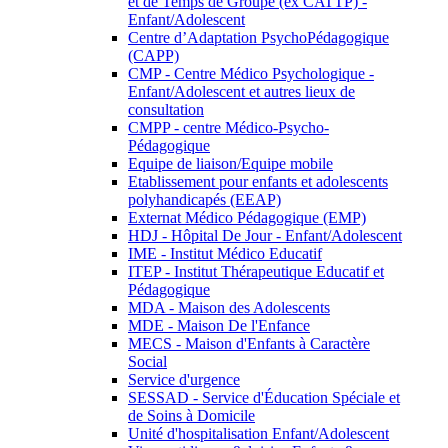
et de Temps de Groupe (ex CATTP) -
Enfant/Adolescent
Centre d’Adaptation PsychoPédagogique
(CAPP)
CMP - Centre Médico Psychologique -
Enfant/Adolescent et autres lieux de
consultation
CMPP - centre Médico-Psycho-
Pédagogique
Equipe de liaison/Equipe mobile
Etablissement pour enfants et adolescents
polyhandicapés (EEAP)
Externat Médico Pédagogique (EMP)
HDJ - Hôpital De Jour - Enfant/Adolescent
IME - Institut Médico Educatif
ITEP - Institut Thérapeutique Educatif et
Pédagogique
MDA - Maison des Adolescents
MDE - Maison De l'Enfance
MECS - Maison d'Enfants à Caractère
Social
Service d'urgence
SESSAD - Service d'Éducation Spéciale et
de Soins à Domicile
Unité d'hospitalisation Enfant/Adolescent