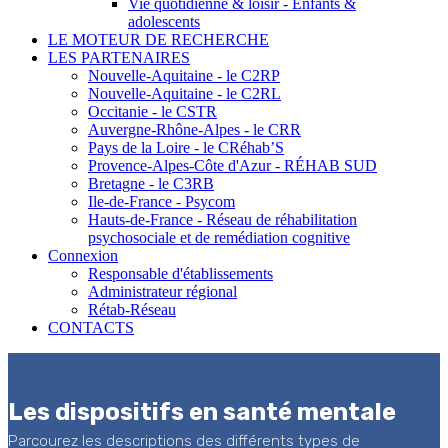
Vie quotidienne & loisir - Enfants &
adolescents
LE MOTEUR DE RECHERCHE
LES PARTENAIRES
Nouvelle-Aquitaine - le C2RP
Nouvelle-Aquitaine - le C2RL
Occitanie - le CSTR
Auvergne-Rhône-Alpes - le CRR
Pays de la Loire - le CRéhab’S
Provence-Alpes-Côte d'Azur - RÉHAB SUD
Bretagne - le C3RB
Ile-de-France - Psycom
Hauts-de-France - Réseau de réhabilitation
psychosociale et de remédiation cognitive
Connexion
Responsable d'établissements
Administrateur régional
Rétab-Réseau
CONTACTS
Les dispositifs en santé mentale
Parcourez les descriptions des différents types de