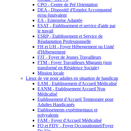
CPO - Centre de Pré Orientation
DEA - Dispositif d'Emploi Accompagné
et/ou équivalent
EA - Entreprise Adaptée
ESAT - Etablissement et service d'aide par
le travail
ESRP - Etablissement et Service de
Réadaptation Professionnelle
FH et UH - Foyer Hébergement ou Unité
d'Hébergement
FJT - Foyer de Jeunes Travailleurs
FTM - Foyer Travailleurs Migrants (non
transformé en Résidence Sociale)
Mission locale
Lieux de vie pour adultes en situation de handicap
EAM - Etablissement d'Accueil Médicalisé
EANM - Etablissement Accueil Non
Médicalisé
Etablissement d'Accueil Temporaire pour
Adultes Handicapés
Etablissements expérimentaux et
polyvalents
FAM - Foyer d'Accueil Médicalisé
FO et FDV - Foyer Occupationnel/Foyer
De Vie