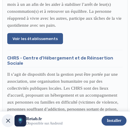
mois à un an afin de les aider à stabiliser l’arrêt de leur(s)
consommation(s) et à retrouver un équilibre. La personne
réapprend à vivre avec les autres, participe aux tâches de la vie
quotidienne avec ses pairs.
Voir les établissements
CHRS - Centre d'Hébergement et de Réinsertion
Sociale
Il s’agit de dispositifs dont la gestion peut être portée par une
association, une organisation humanitaire ou par des
collectivités publiques locales. Les CHRS sont des lieux
d'accueil, proposant un hébergement et un accompagnement
aux personnes ou familles en difficulté (victimes de violence,
personnes souffrant d’addiction, personnes sortant de prison,
etc.). L’objectif est l'insertion sociale. Certains dispositifs
Retab.fr
Installer
peuvent être spécialisés pour un type de public. La durée de
Disponible sur Android
l’hébergement proposé est temporaire (6 mois renouvelable).