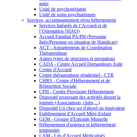
autre
Unité de psychogériatrie
Unité de soins psychiatriques
Services, accompagnement et/ou hébergement
Services Intégrés de l’Accueil et de
l’Orientation (SIAO)
Accueil Familial PA/PH (Personne
âgée/Personne en situation de Handicap)
ACT - Appartements de Coordination
Thérapeutique
Autres types de structures et prestations
CADA - Centre Accueil Demandeurs Asile
Centre d'Accueil
Centre thérapeutique résidentiel - CTR
CHRS - Centre d'Hébergement et de
Réinsertion Sociale
CPH - Centre Provisoire Hébergement
Dispositif proposant des activités durant la
journée (Associations, clubs,...)
Dispositif Un chez soi d'abord ou équivalent
Etablissement d'Accueil Mère-Enfant
GEM - Groupe d'Entraide Mutuelle
Hébergement d'urgence et hébergement
temporaire
LAM - Lits d'Accueil Médicalisés